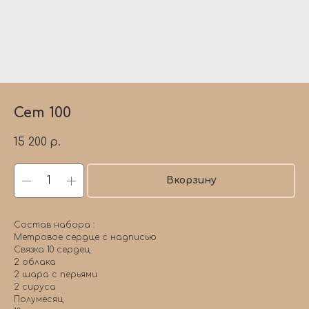
Сет 100
15 200
р.
Вкорзину
Состав набора :
Метровое сердце с надписью
Связка 10 сердец
2 облака
2 шара с перьями
2 сируса
Полумесяц