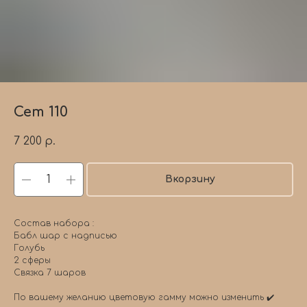
Сет 110
7 200
р.
Вкорзину
Состав набора :
Бабл шар с надписью
Голубь
2 сферы
Связка 7 шаров
По вашему желанию цветовую гамму можно изменить ✔️