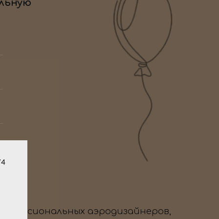
льную
/4
профессиональных аэродизайнеров,