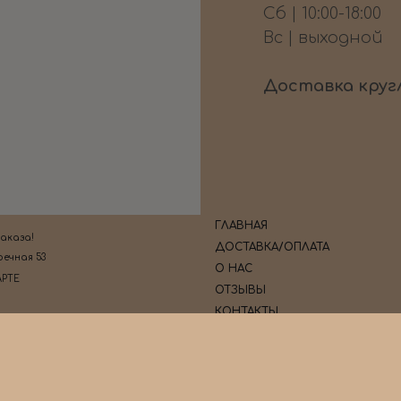
Сб | 10:00-18:00
Вс | выходной
Доставка круг
ГЛАВНАЯ
заказа!
ДОСТАВКА/ОПЛАТА
речная 53
О НАС
АРТЕ
ОТЗЫВЫ
КОНТАКТЫ
Tilda
Made on