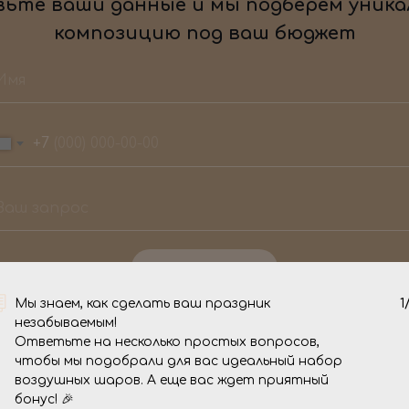
ьте ваши данные и мы подберем уника
композицию под ваш бюджет
+7
Отправить
Мы знаем, как сделать ваш праздник
1
незабываемым!
О нас
Ответьте на несколько простых вопросов,
чтобы мы подобрали для вас идеальный набор
воздушных шаров. А еще вас ждет приятный
 торжество стало
Мы - команда 
бонус! 🎉