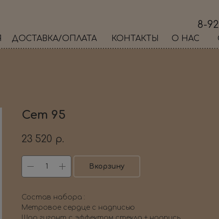
8-92
Я
ДОСТАВКА/ОПЛАТА
КОНТАКТЫ
О НАС
Сет 95
23 520
р.
Вкорзину
Состав набора :
Метровое сердце с надписью
Шар гигант с эффектом стекла + надпись