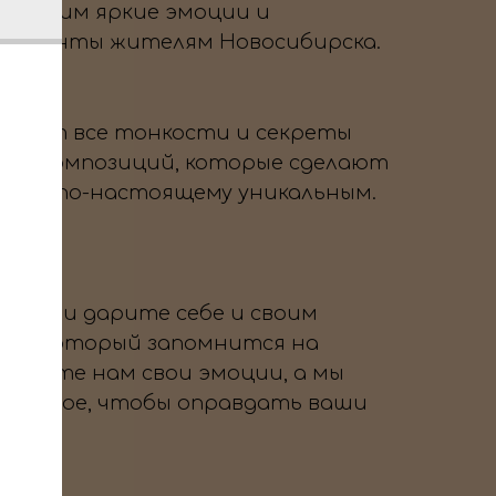
да дарим яркие эмоции и
 моменты жителям Новосибирска.
знает все тонкости и секреты
вых композиций, которые сделают
тие по-настоящему уникальным.
 нам и дарите себе и своим
ник, который запомнится на
оверьте нам свои эмоции, а мы
озможное, чтобы оправдать ваши