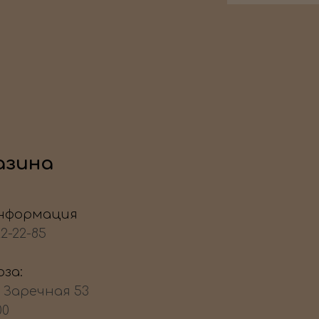
азина
нформация
22-22-85
за:
, Заречная 53
00