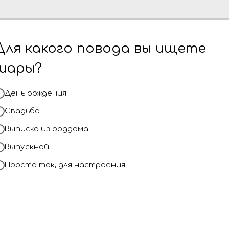
мся, то вы
уже целых 4 го
незабываемые
Для какого повода вы ищете
рмлении и доставке
Наша команда 
шары?
 более веселым и
создания шаро
 шары, наполняющие
ваше мероприя
День рождения
Свадьба
Выписка из роддома
оздать
Обращайтесь к
Выпускной
плотить свои самые
близким празд
Просто так, для настроения!
долгие годы! Д
сделаем всё в
ожидания.