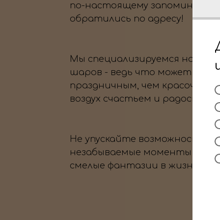
по-настоящему запоминающи
обратились по адресу!
Мы специализируемся на офо
шаров - ведь что может быть
праздничным, чем красочные
воздух счастьем и радостью?
Не упускайте возможность с
незабываемые моменты и во
смелые фантазии в жизнь.