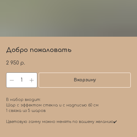
Добро пожаловать
2 950
р.
Вкорзину
В набор входит:
Шар с эффектом стекла и с надписью 60 см
1 связка из 5 шаров
Цветовую гамму можно менять по вашему желанию✔️