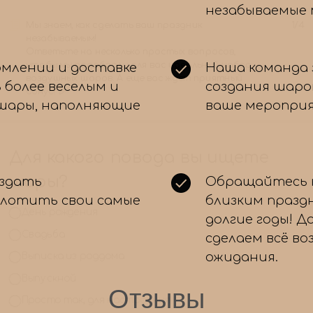
незабываемые
Для какого повода вы ищете
рмлении и доставке
Наша команда 
шары?
 более веселым и
создания шаро
 шары, наполняющие
ваше мероприя
День рождения
Свадьба
Выписка из роддома
оздать
Обращайтесь к
Выпускной
плотить свои самые
близким празд
Просто так, для настроения!
долгие годы! Д
сделаем всё в
ожидания.
Отзывы
← Назад
Далее 