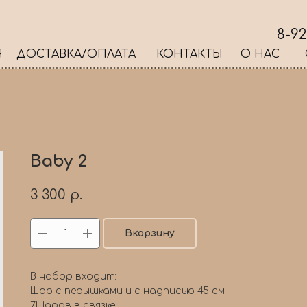
8-92
Я
ДОСТАВКА/ОПЛАТА
КОНТАКТЫ
О НАС
Baby 2
3 300
р.
Вкорзину
В набор входит:
Шар с пёрышками и с надписью 45 см
7Шаров в связке