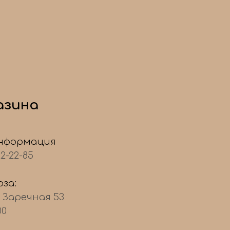
азина
нформация
22-22-85
за:
, Заречная 53
00