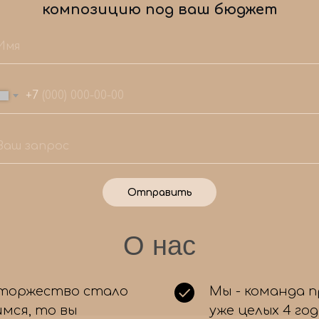
композицию под ваш бюджет
+7
Отправить
Мы знаем, как сделать ваш праздник
1
О нас
незабываемым!
Ответьте на несколько простых вопросов,
чтобы мы подобрали для вас идеальный набор
воздушных шаров. А еще вас ждет приятный
 торжество стало
Мы - команда 
бонус! 🎉
мся, то вы
уже целых 4 го