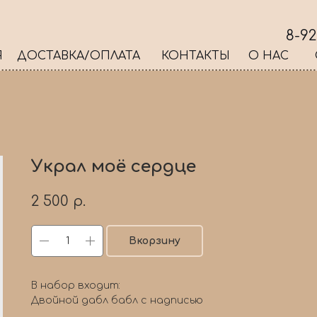
8-92
Я
ДОСТАВКА/ОПЛАТА
КОНТАКТЫ
О НАС
Украл моё сердце
2 500
р.
Вкорзину
В набор входит:
Двойной дабл бабл с надписью