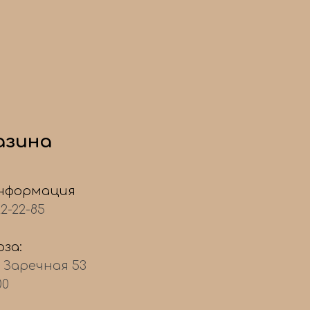
азина
нформация
22-22-85
за:
, Заречная 53
00