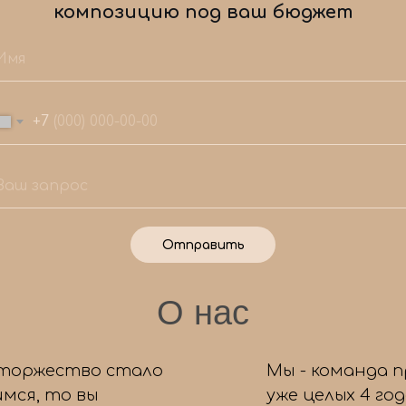
композицию под ваш бюджет
+7
Отправить
О нас
 торжество стало
Мы - команда 
мся, то вы
уже целых 4 го