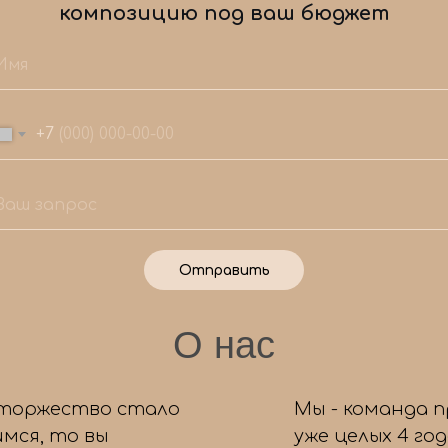
композицию под ваш бюджет
+7
Отправить
О нас
Мы знаем, как сделать ваш праздник
1/
незабываемым!
Ответьте на несколько простых вопросов,
 торжество стало
Мы - команда 
чтобы мы подобрали для вас идеальный набор
мся, то вы
уже целых 4 го
воздушных шаров. А еще вас ждет приятный