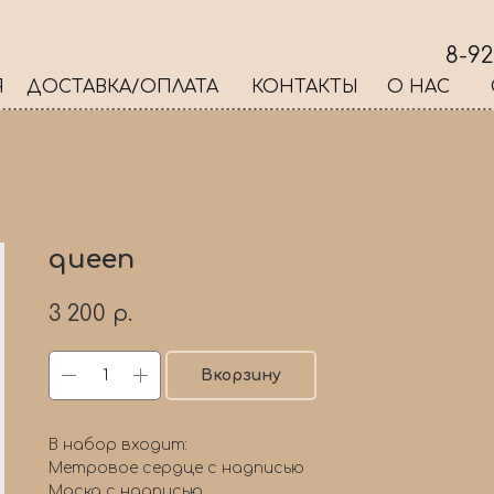
8-92
Я
ДОСТАВКА/ОПЛАТА
КОНТАКТЫ
О НАС
queen
3 200
р.
Вкорзину
В набор входит:
Метровое сердце с надписью
Маска с надписью