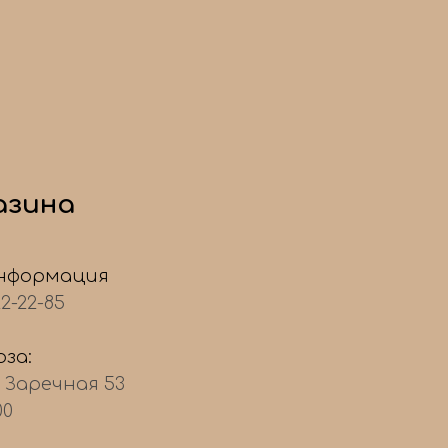
азина
нформация
22-22-85
за:
, Заречная 53
00