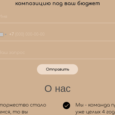
композицию под ваш бюджет
+7
Отправить
Мы знаем, как сделать ваш праздник
1
О нас
незабываемым!
Ответьте на несколько простых вопросов,
чтобы мы подобрали для вас идеальный набор
воздушных шаров. А еще вас ждет приятный
 торжество стало
Мы - команда 
бонус! 🎉
мся, то вы
уже целых 4 го