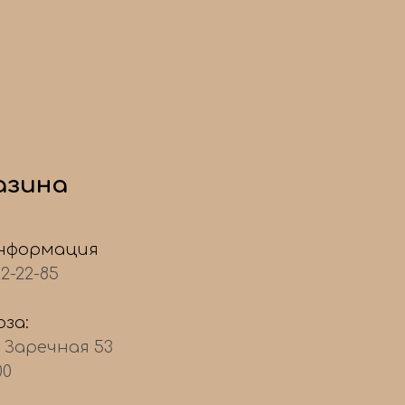
азина
нформация
22-22-85
за:
, Заречная 53
00