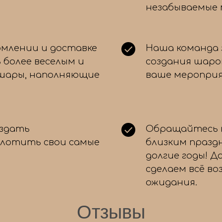
незабываемые
Для какого повода вы ищете
рмлении и доставке
Наша команда 
шары?
 более веселым и
создания шаро
 шары, наполняющие
ваше мероприя
День рождения
Свадьба
Выписка из роддома
оздать
Обращайтесь к
Выпускной
плотить свои самые
близким празд
Просто так, для настроения!
долгие годы! Д
сделаем всё в
ожидания.
Отзывы
← Назад
Далее 