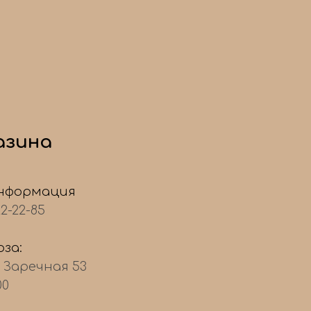
азина
нформация
22-22-85
за:
, Заречная 53
00