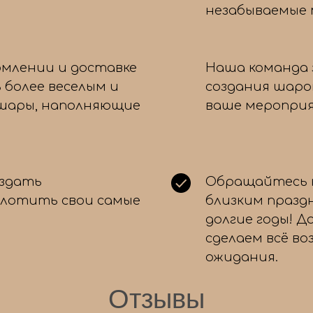
незабываемые
Для какого повода вы ищете
рмлении и доставке
Наша команда 
шары?
 более веселым и
создания шаро
 шары, наполняющие
ваше мероприя
День рождения
Свадьба
Выписка из роддома
оздать
Обращайтесь к
Выпускной
плотить свои самые
близким празд
Просто так, для настроения!
долгие годы! Д
сделаем всё в
ожидания.
Отзывы
← Назад
Далее 