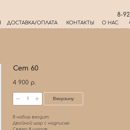
8-92
Я
ДОСТАВКА/ОПЛАТА
КОНТАКТЫ
О НАС
Сет 60
4 900
р.
Вкорзину
В набор входит:
Двойной шар с надписью
Связка 8 шаров