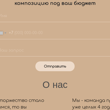
композицию под ваш бюджет
+7
Отправить
Мы знаем, как сделать ваш праздник
1
О нас
незабываемым!
Ответьте на несколько простых вопросов,
чтобы мы подобрали для вас идеальный набор
воздушных шаров. А еще вас ждет приятный
 торжество стало
Мы - команда 
бонус! 🎉
мся, то вы
уже целых 4 го