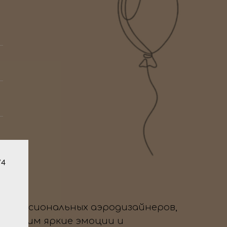
/4
профессиональных аэродизайнеров,
да дарим яркие эмоции и