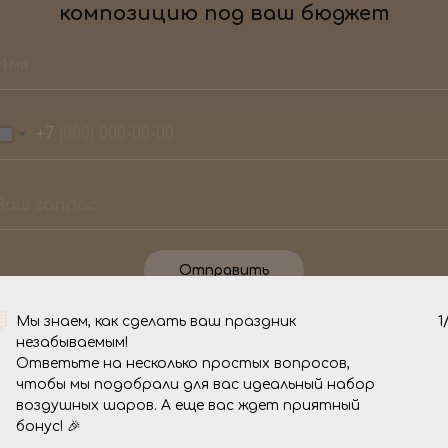
композицию под ваш бюджет
+7
Отправить
Мы знаем, как сделать ваш праздник
1
О нас
незабываемым!
Ответьте на несколько простых вопросов,
чтобы мы подобрали для вас идеальный набор
воздушных шаров. А еще вас ждет приятный
 торжество стало
Мы - команда 
бонус! 🎉
мся, то вы
уже целых 4 го