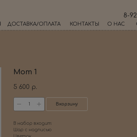
8-92
Я
ДОСТАВКА/ОПЛАТА
КОНТАКТЫ
О НАС
Mom 1
5 600
р.
Вкорзину
В набор входит:
Шар с надписью
Цветок