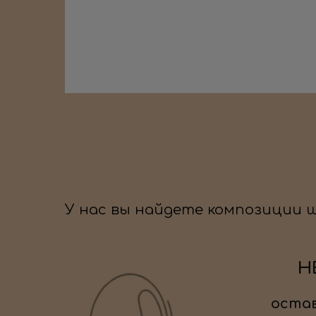
У нас вы найдете композиции 
Н
остав