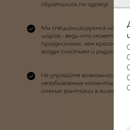
обратились по адресу!
Мы специализируемся на офо
шаров - ведь что может быть
праздничным, чем красочные
воздух счастьем и радостью?
Не упускайте возможность с
незабываемые моменты и во
смелые фантазии в жизнь.