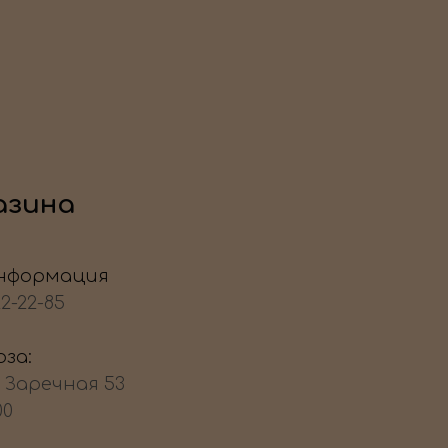
азина
нформация
22-22-85
за:
, Заречная 53
00