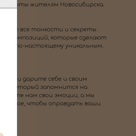
 моменты жителям Новосибирска.
знает все тонкости и секреты
вых композиций, которые сделают
тие по-настоящему уникальным.
 нам и дарите себе и своим
ник, который запомнится на
оверьте нам свои эмоции, а мы
озможное, чтобы оправдать ваши
→