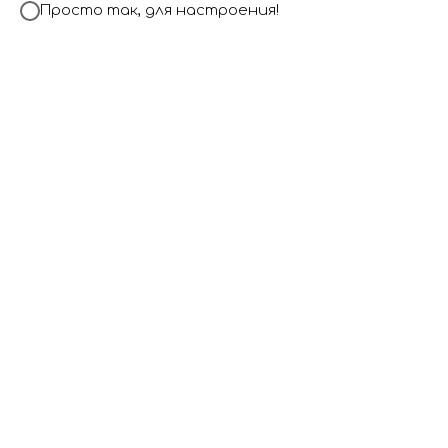
Просто так, для настроения!
Нежность 2
2 900
р.
Вкорзину
В набор входит:
Связка из 10 Шаров
Цветовую гамму можно менять по вашему желанию✔️