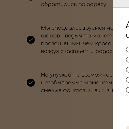
обратились по адресу!
Мы специализируемся на офо
шаров - ведь что может быть
праздничным, чем красочные
воздух счастьем и радостью?
Не упускайте возможность с
незабываемые моменты и во
смелые фантазии в жизнь.