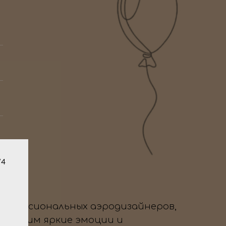
/4
профессиональных аэродизайнеров,
да дарим яркие эмоции и