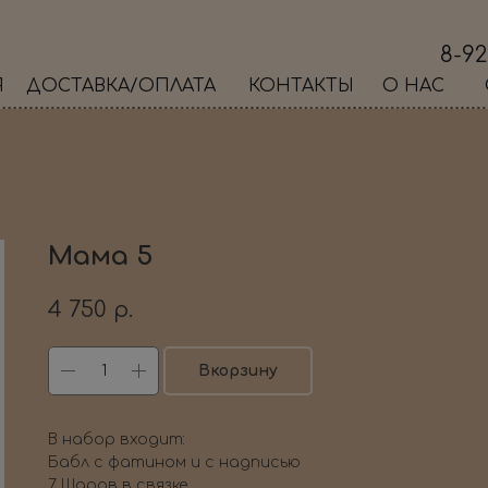
8-92
Я
ДОСТАВКА/ОПЛАТА
КОНТАКТЫ
О НАС
Мама 5
4 750
р.
Вкорзину
В набор входит:
Бабл с фатином и с надписью
7 Шаров в связке