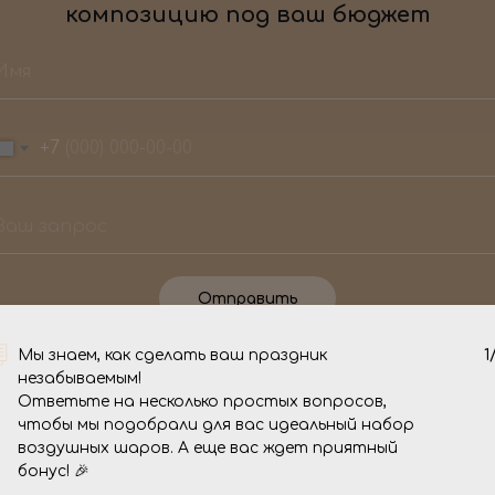
композицию под ваш бюджет
+7
Отправить
Мы знаем, как сделать ваш праздник
1
О нас
незабываемым!
Ответьте на несколько простых вопросов,
чтобы мы подобрали для вас идеальный набор
воздушных шаров. А еще вас ждет приятный
 торжество стало
Мы - команда 
бонус! 🎉
мся, то вы
уже целых 4 го