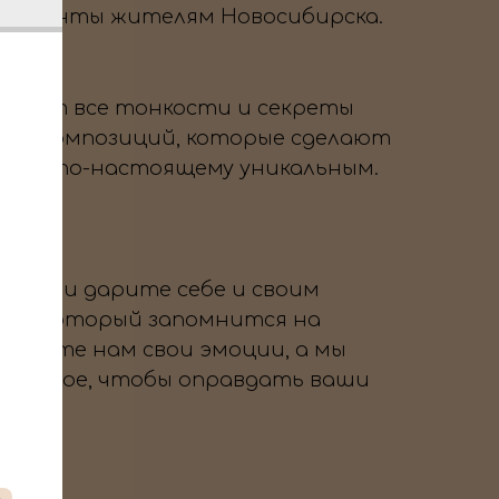
 моменты жителям Новосибирска.
знает все тонкости и секреты
вых композиций, которые сделают
тие по-настоящему уникальным.
 нам и дарите себе и своим
ник, который запомнится на
оверьте нам свои эмоции, а мы
озможное, чтобы оправдать ваши
→