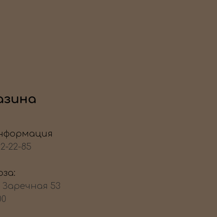
азина
нформация
22-22-85
за:
, Заречная 53
00