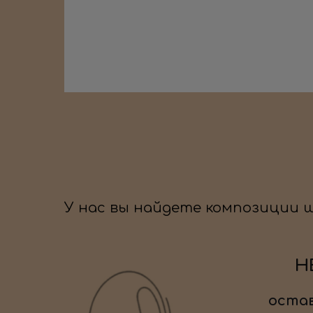
У нас вы найдете композиции 
Н
остав