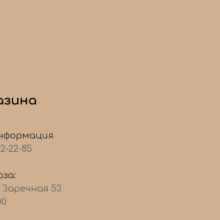
азина
нформация
22-22-85
за:
, Заречная 53
00