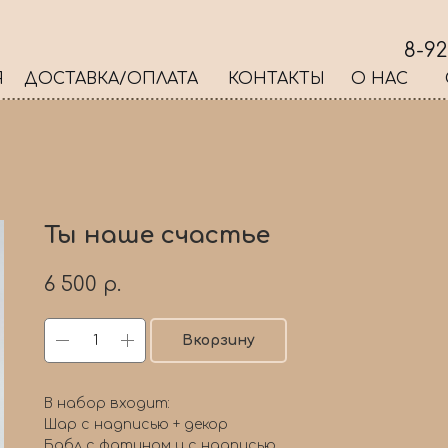
8-92
Я
ДОСТАВКА/ОПЛАТА
КОНТАКТЫ
О НАС
Ты наше счастье
6 500
р.
Вкорзину
В набор входит:
Шар с надписью + декор
Бабл с фатином и с надписью