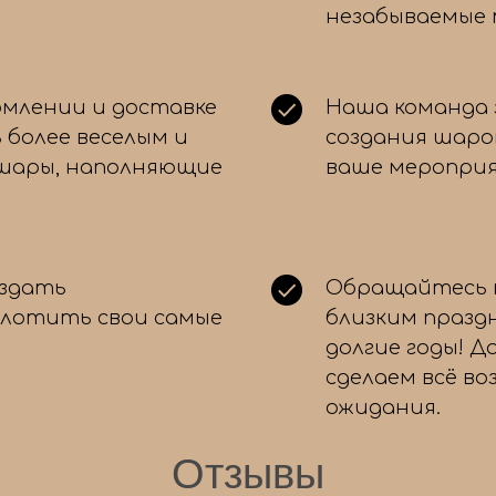
незабываемые
Для какого повода вы ищете
рмлении и доставке
Наша команда 
шары?
 более веселым и
создания шаро
 шары, наполняющие
ваше мероприя
День рождения
Свадьба
Выписка из роддома
оздать
Обращайтесь к
Выпускной
плотить свои самые
близким празд
Просто так, для настроения!
долгие годы! Д
сделаем всё в
ожидания.
Отзывы
← Назад
Далее 