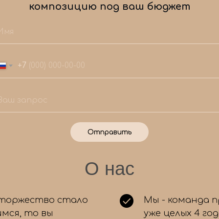
композицию под ваш бюджет
+7
Отправить
Мы знаем, как сделать ваш праздник
1
О нас
незабываемым!
Ответьте на несколько простых вопросов,
чтобы мы подобрали для вас идеальный набор
воздушных шаров. А еще вас ждет приятный
 торжество стало
Мы - команда 
бонус! 🎉
мся, то вы
уже целых 4 го