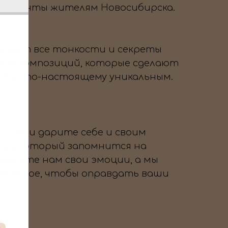
 моменты жителям Новосибирска.
знает все тонкости и секреты
вых композиций, которые сделают
тие по-настоящему уникальным.
 нам и дарите себе и своим
ник, который запомнится на
оверьте нам свои эмоции, а мы
озможное, чтобы оправдать ваши
→