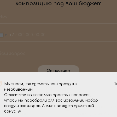
композицию под ваш бюджет
+7
Отправить
Мы знаем, как сделать ваш праздник
1
О нас
незабываемым!
Ответьте на несколько простых вопросов,
чтобы мы подобрали для вас идеальный набор
воздушных шаров. А еще вас ждет приятный
 торжество стало
Мы - команда 
бонус! 🎉
мся, то вы
уже целых 4 го