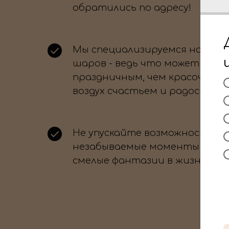
обратились по адресу!
Мы специализируемся на офо
шаров - ведь что может быть
праздничным, чем красочные
воздух счастьем и радостью?
Не упускайте возможность с
незабываемые моменты и во
смелые фантазии в жизнь.