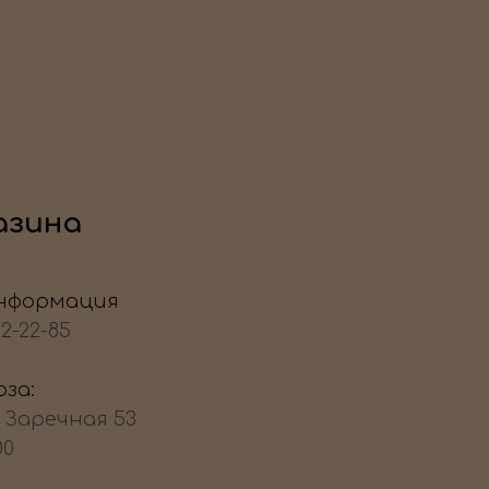
азина
нформация
22-22-85
за:
, Заречная 53
00