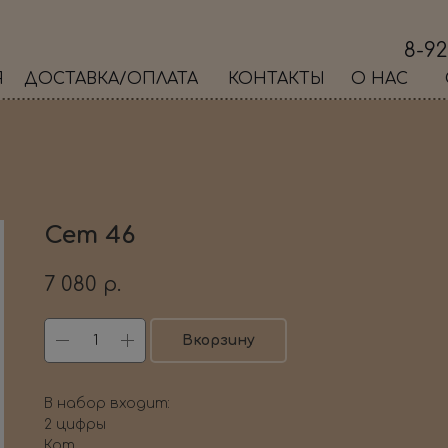
8-92
Я
ДОСТАВКА/ОПЛАТА
КОНТАКТЫ
О НАС
Сет 46
7 080
р.
Вкорзину
В набор входит:
2 цифры
Кот