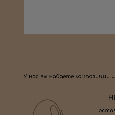
У нас вы найдете композиции 
Н
остав