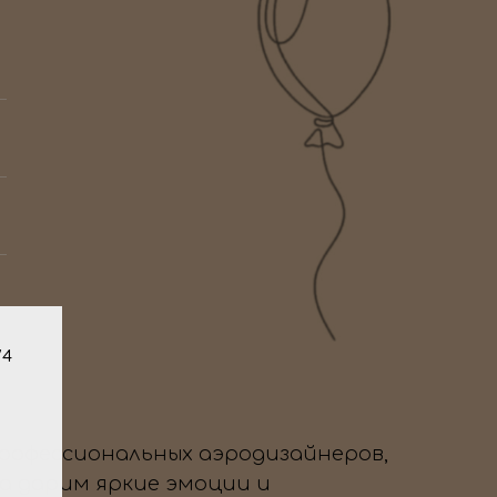
/4
профессиональных аэродизайнеров,
да дарим яркие эмоции и