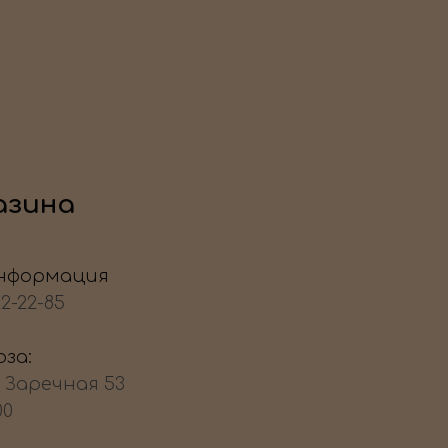
азина
нформация
22-22-85
за:
, Заречная 53
00