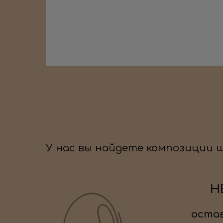
У нас вы найдете композиции 
Н
остав