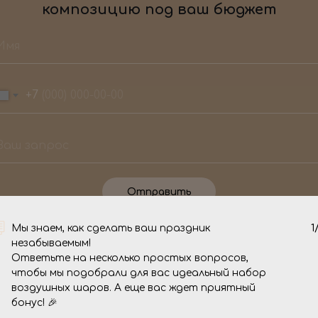
композицию под ваш бюджет
+7
Отправить
Мы знаем, как сделать ваш праздник
1
О нас
незабываемым!
Ответьте на несколько простых вопросов,
чтобы мы подобрали для вас идеальный набор
воздушных шаров. А еще вас ждет приятный
 торжество стало
Мы - команда 
бонус! 🎉
мся, то вы
уже целых 4 го