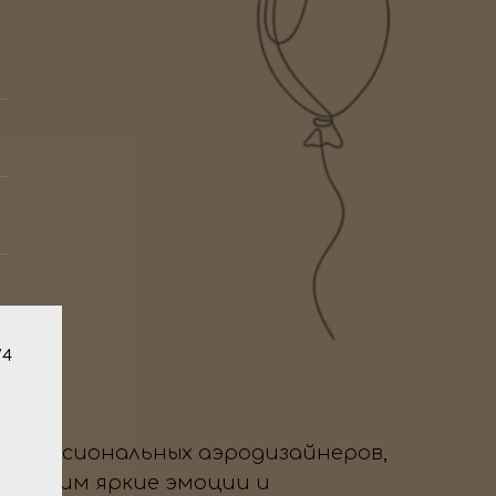
/4
профессиональных аэродизайнеров,
да дарим яркие эмоции и