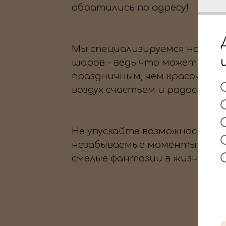
обратились по адресу!
Мы специализируемся на офо
шаров - ведь что может быть
праздничным, чем красочные
воздух счастьем и радостью?
Не упускайте возможность с
незабываемые моменты и во
смелые фантазии в жизнь.