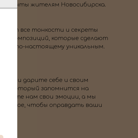
 моменты жителям Новосибирска.
знает все тонкости и секреты
вых композиций, которые сделают
тие по-настоящему уникальным.
 нам и дарите себе и своим
ник, который запомнится на
оверьте нам свои эмоции, а мы
озможное, чтобы оправдать ваши
→