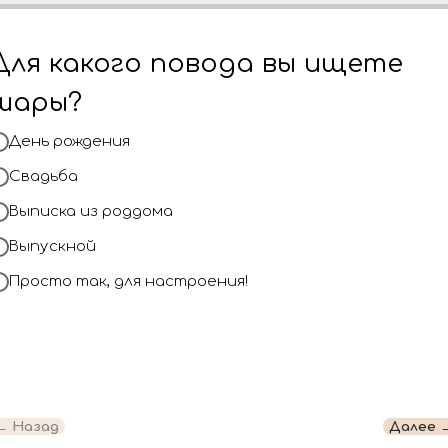
рмлении и доставке
Наша команда 
Для какого повода вы ищете
 более веселым и
создания шаро
шары?
 шары, наполняющие
ваше мероприя
День рождения
Свадьба
Выписка из роддома
оздать
Обращайтесь к
плотить свои самые
близким празд
Выпускной
долгие годы! Д
Просто так, для настроения!
сделаем всё в
ожидания.
Отзывы
← Назад
Далее 