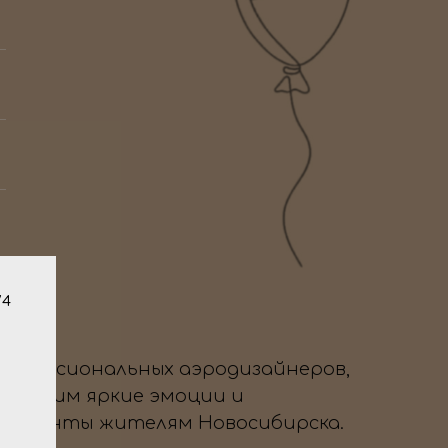
/4
профессиональных аэродизайнеров,
да дарим яркие эмоции и
 моменты жителям Новосибирска.