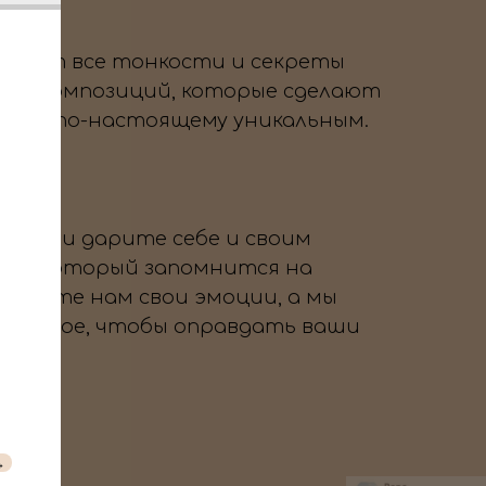
знает все тонкости и секреты
вых композиций, которые сделают
тие по-настоящему уникальным.
 нам и дарите себе и своим
ник, который запомнится на
оверьте нам свои эмоции, а мы
озможное, чтобы оправдать ваши
→