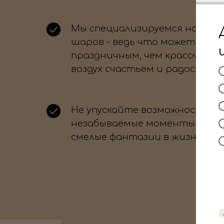
Мы специализируемся на офо
шаров - ведь что может быть
праздничным, чем красочные
воздух счастьем и радостью?
Не упускайте возможность с
незабываемые моменты и во
смелые фантазии в жизнь.