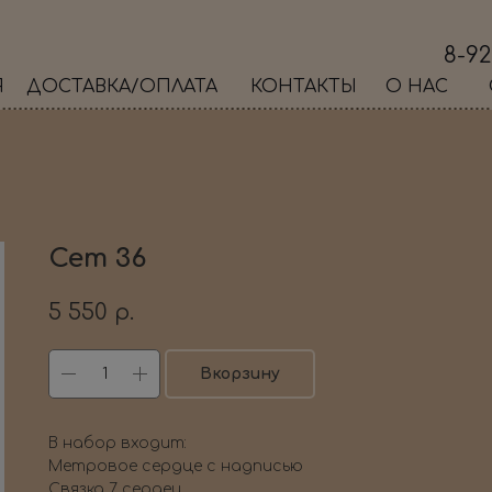
8-92
Я
ДОСТАВКА/ОПЛАТА
КОНТАКТЫ
О НАС
Сет 36
5 550
р.
Вкорзину
В набор входит:
Метровое сердце с надписью
Связка 7 сердец