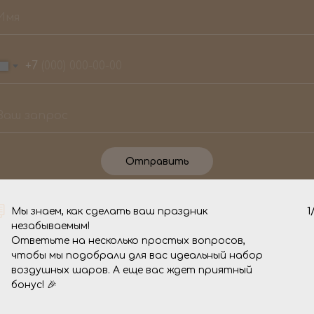
+7
Отправить
О нас
Мы знаем, как сделать ваш праздник
1
незабываемым!
Ответьте на несколько простых вопросов,
чтобы мы подобрали для вас идеальный набор
 торжество стало
Мы - команда 
воздушных шаров. А еще вас ждет приятный
мся, то вы
уже целых 4 го
бонус! 🎉
незабываемые