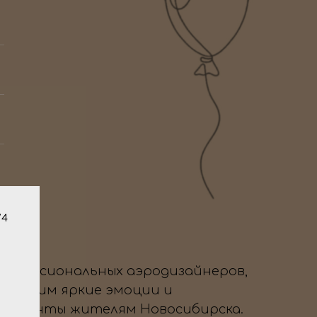
/4
профессиональных аэродизайнеров,
да дарим яркие эмоции и
 моменты жителям Новосибирска.