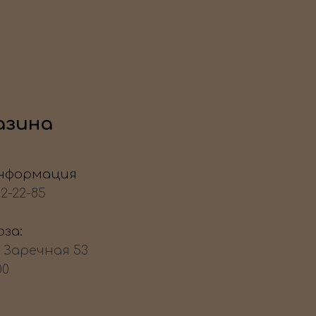
азина
нформация
22-22-85
за:
, Заречная 53
00