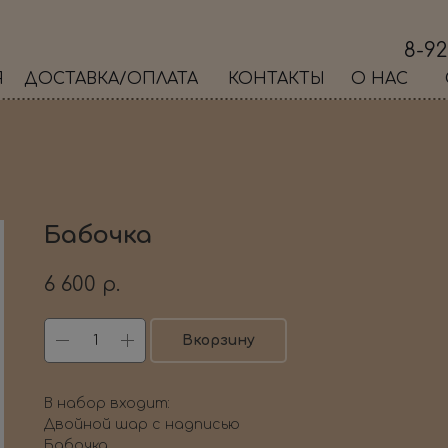
8-92
Я
ДОСТАВКА/ОПЛАТА
КОНТАКТЫ
О НАС
Бабочка
6 600
р.
Вкорзину
В набор входит:
Двойной шар с надписью
Бабочка