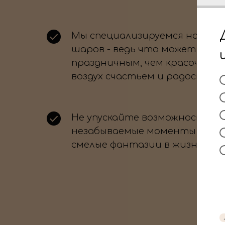
Мы специализируемся на офо
шаров - ведь что может быть
праздничным, чем красочные
воздух счастьем и радостью?
Не упускайте возможность с
незабываемые моменты и во
смелые фантазии в жизнь.