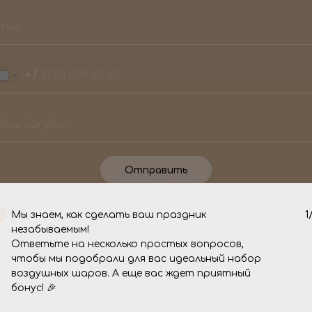
+7
Отправить
О нас
Мы знаем, как сделать ваш праздник
1
незабываемым!
Ответьте на несколько простых вопросов,
чтобы мы подобрали для вас идеальный набор
 торжество стало
Мы - команда 
воздушных шаров. А еще вас ждет приятный
мся, то вы
уже целых 4 го
бонус! 🎉
незабываемые