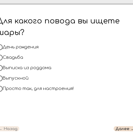
Для какого повода вы ищете
рмлении и доставке
Наша команда 
 более веселым и
создания шаро
шары?
 шары, наполняющие
ваше мероприя
День рождения
Свадьба
Выписка из роддома
оздать
Обращайтесь к
плотить свои самые
близким празд
Выпускной
долгие годы! Д
Просто так, для настроения!
сделаем всё в
ожидания.
Отзывы
← Назад
Далее 