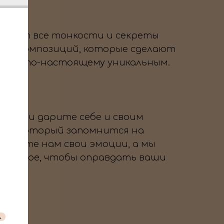
знает все тонкости и секреты
вых композиций, которые сделают
тие по-настоящему уникальным.
 нам и дарите себе и своим
ник, который запомнится на
оверьте нам свои эмоции, а мы
озможное, чтобы оправдать ваши
→