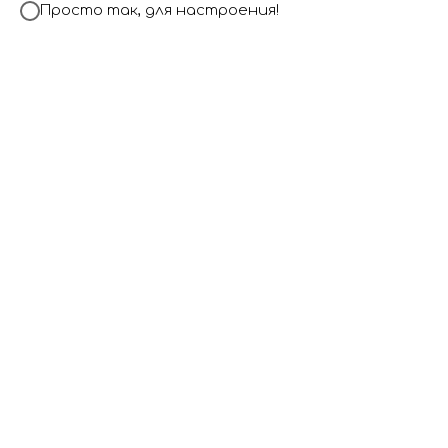
Просто так, для настроения!
Ты наш герой
5 520
р.
Вкорзину
В набор входит:
Дабл бабл с надписью
Маска
Связка 8 шаров
Цветовую гамму и надпись можно менять по вашему